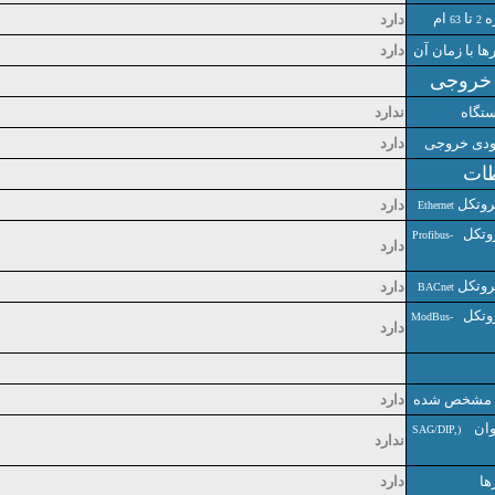
ه
تا
ام
دارد
63
2
ها با زمان آن
دارد
 خروجی
تگاه
ندارد
ودی خروجی
دارد
طات
پروتکل
دارد
Ethernet
پروتکل
Profibus-
دارد
پروتکل
دارد
BACnet
پروتکل
ModBus-
دارد
ان مشخص شده
دارد
توان
(SAG/DIP,
ندارد
ها
دارد