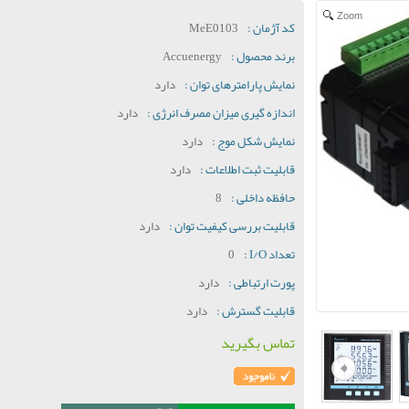
Zoom
کد آژمان :
MeE0103
برند محصول :
Accuenergy
نمایش پارامترهای توان :
دارد
اندازه گیری میزان مصرف انرژی :
دارد
نمایش شکل موج :
دارد
قابلیت ثبت اطلاعات :
دارد
حافظه داخلی :
8
قابلیت بررسی کیفیت توان :
دارد
تعداد I/O :
0
پورت ارتباطی :
دارد
قابلیت گسترش :
دارد
تماس بگیرید