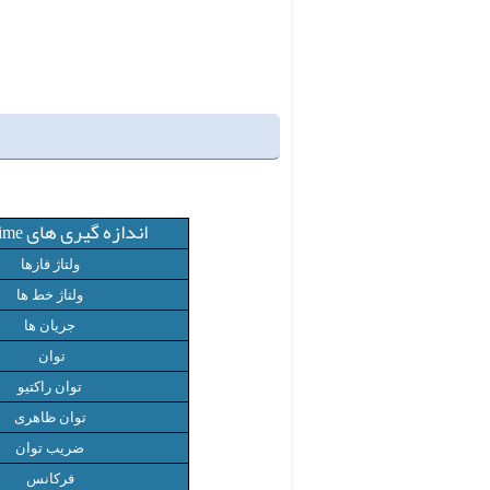
اندازه گیری های
ime
ولتاژ فازها
ولتاژ خط ها
جریان ها
توان
توان راکتیو
توان ظاهری
ضریب توان
فرکانس