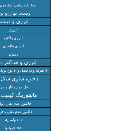
نوع بار (سلفی، مقاومتی و
وضعیت چهار ربع توا
انرژی و دیماند
انرژی
انرژی راکتیو
انرژی ظاهری
دیماند
انرژی و حداکثر دی
4 تعرفه و
فصل و
نوع برنام
14
12
ذخیره سازی شکل
شکل موج ولتاژ و جری
مانیتورینگ کیفیت 
فاکتور عدم تقارن ولت
فاکتور عدم تقارن جر
ولـتاژها
THD
جریانها
THD