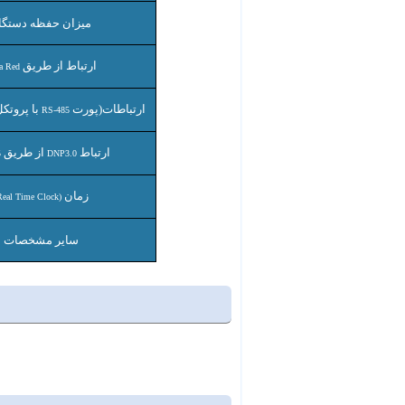
میزان حفظه دستگا
ارتباط از طریق
ra Red
ارتباطات(پورت
با پروتک
RS-485
ارتباط
از طریق
5
DNP3.0
زمان
(Real Time Clock)
سایر مشخصات