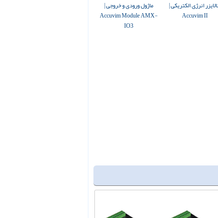
الایزر انرژی الکتریکی |
ماژول ورودی و خروجی |
Accuvim Module AMX-
Accuvim II
IO3