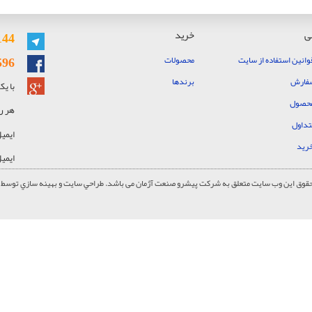
ی
خرید
144
596
وانین استفاده از سایت
محصولات
سفارش
برندها
با ی
حصول
هر روز هفت
تداول
ایمی
خرید
ایمی
حقوق این وب سایت متعلق به شرکت پیشرو صنعت آژمان می باشد.
طراحي سايت و بهينه سازي توسط م