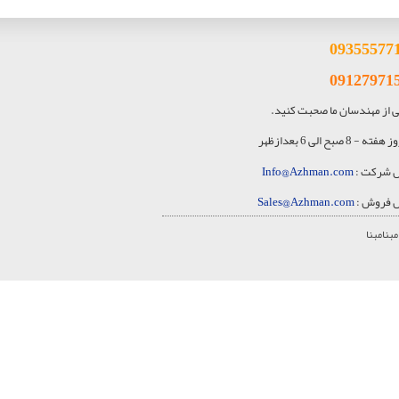
093
55577
09127971
کی از مهندسان ما صحبت کنید.
ه - 8 صبح الی 6 بعدازظهر
ل شرکت :
Info@Azhman.com
ل فروش :
Sales@Azhman.com
بنا
مبنا