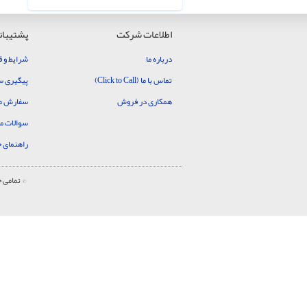
اطلاعات شرکت
پشتیبان
درباره ما
شرایط و ق
تماس با ما (Click to Call)
پیگیری 
همکاری در فروش
سفارش م
سوالات م
راهنمای 
© تمامی 