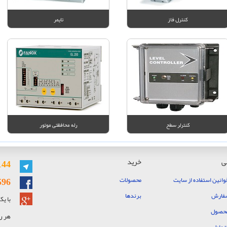
کنترل فاز
تایمر
کنترلر سطح
رله محافظتی موتور
ی
خرید
144
596
وانین استفاده از سایت
محصولات
سفارش
برندها
با ی
حصول
هر روز هفت