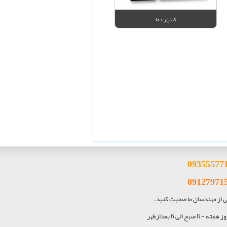
کنترلر دما
093
55577
09127971
کی از مهندسان ما صحبت کنید.
ه - 8 صبح الی 6 بعدازظهر