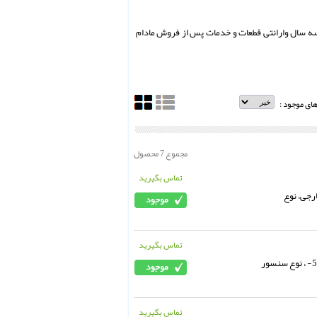
ISO  و استاندارد کالیبره NIST میباشند و به همراه سه سال وارانتی قطعات و خدمات پس از فروش مادام
های موجود :
مجموع 7 محصول
تماس بگیرید
ازه گیری دما 1000 + .... 200- ، 4 کانال خارجی، نوع
تماس بگیرید
دیتا لاگر دما تستو ، مدل 176T2 ، دو کانال خارجی، رنح اندلزه گیری دما 400 + .... 50- ، نوع سنسور
تماس بگیرید