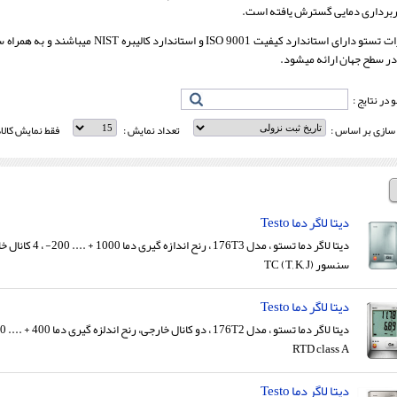
برداری دمایی گسترش یافته است.
تجهیزات تستو دارای استاندارد کیفیت 9001
 در سطح جهان ارائه میشود.
در نتایج :
سازی بر اساس :
تعداد نمایش :
فقط نمایش کالا
دیتا لاگر دما Testo
دیتا لاگر دما تستو ، مدل 176T3 ، رنح اند
سنسور (TC (T, K, J
دیتا لاگر دما Testo
RTD class A
دیتا لاگر دما Testo