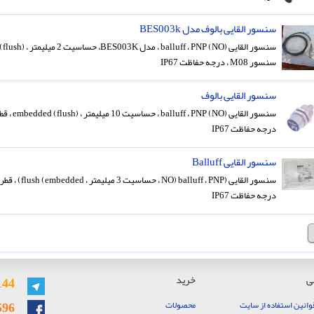
سنسور القایی بالوف مدل BES003k
سنسور M08 ، درجه حفاظت IP67
سنسور القایی بالوف
درجه حفاظت IP67
سنسور القایی Balluff
درجه حفاظت IP67
ی
خرید
144
596
وانین استفاده از سایت
محصولات