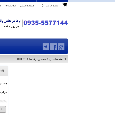
0
سبد خرید
صفحه اصلی
مقالات
م
صفحه اصلی
همه ی برندها
Balluff
uff
جستجو 
مرتب 
1